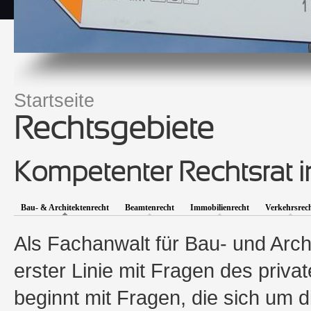
Startseite
Sie sind hier
Rechtsgebiete
Kompetenter Rechtsrat i
Bau- & Architektenrecht
Beamtenrecht
Immobilienrecht
Verkehrsrec
Als Fachanwalt für Bau- und Archi
erster Linie mit Fragen des priva
beginnt mit Fragen, die sich um 