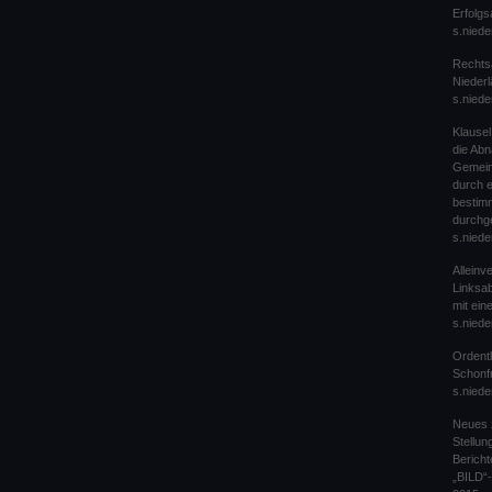
Erfolgs
s.niede
Rechts
Nieder
s.niede
Klause
die Ab
Gemein
durch 
bestim
durchg
s.niede
Alleinv
Linksab
mit ei
s.niede
Ordentl
Schonfr
s.niede
Neues 
Stellu
Bericht
„BILD“