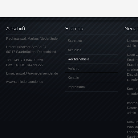
Anschrift
Sitemap
Neuest
Rechtsanwalt Markus Niederländer
Startseite
Unsere
admin
Untertürkheimer Straße 24
Aktuelles
66117 Saarbrücken, Deutschland
Nach wi
Rechtsgebiete
Streikr
Tel.
+49 681 844 99 220
Stattde
Fax. +49 681 844 99 222
Anfahrt
streik
Email:
anwalt@ra-niederlaender.de
Diszip
Kontakt
s.niede
www.ra-niederlaender.de
Impressum
Konkur
s.niede
Impres
Datens
admin
Konkur
Wahl de
Landes
Saarlan