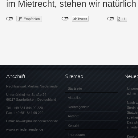
im Mietrecht, stehen wir natürlic
Anschrift
Sitemap
Neuest
Rechtsanwalt Markus Niederländer
Startseite
Unsere
admin
Untertürkheimer Straße 24
Aktuelles
66117 Saarbrücken, Deutschland
Nach wi
Rechtsgebiete
Streikr
Tel.
+49 681 844 99 220
Stattde
Fax. +49 681 844 99 222
Anfahrt
streik
Email:
anwalt@ra-niederlaender.de
Diszip
Kontakt
s.niede
www.ra-niederlaender.de
Impressum
Konkur