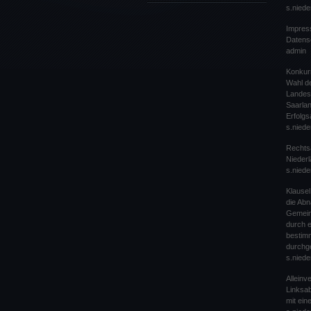
s.niede
Impres
Datens
admin
Konkur
Wahl de
Landes
Saarlan
Erfolgs
s.niede
Rechts
Nieder
s.niede
Klause
die Ab
Gemein
durch 
bestim
durchg
s.niede
Alleinv
Linksab
mit ei