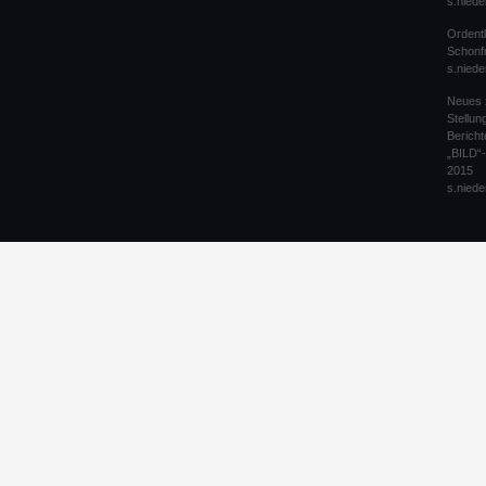
s.niede
Ordentl
Schonfr
s.niede
Neues 
Stellu
Bericht
„BILD“
2015
s.niede