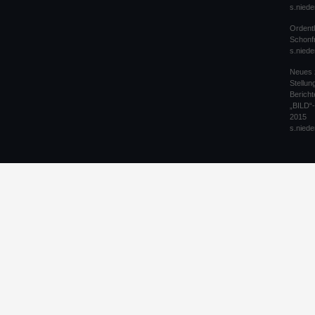
s.niede
Ordentl
Schonfr
s.niede
Neues 
Stellu
Bericht
„BILD“
2015
s.niede