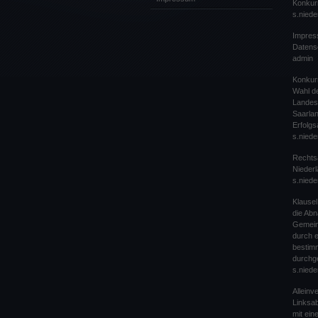
Konkur
s.niede
Impres
Datens
admin
Konkur
Wahl de
Landes
Saarlan
Erfolgs
s.niede
Rechts
Nieder
s.niede
Klause
die Ab
Gemein
durch 
bestim
durchg
s.niede
Alleinv
Linksab
mit ei