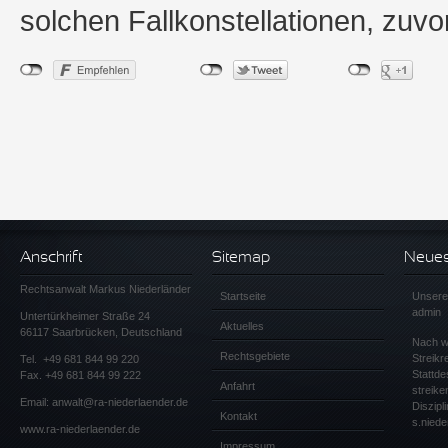
solchen Fallkonstellationen, zuv
Anschrift
Sitemap
Neuest
Rechtsanwalt Markus Niederländer
Startseite
Unsere
admin
Untertürkheimer Straße 24
Aktuelles
66117 Saarbrücken, Deutschland
Nach wi
Rechtsgebiete
Streikr
Tel.
+49 681 844 99 220
Stattde
Fax. +49 681 844 99 222
Anfahrt
streik
Email:
anwalt@ra-niederlaender.de
Diszip
Kontakt
s.niede
www.ra-niederlaender.de
Impressum