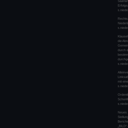
Saarlan
Erfolgs
s.niede
Rechts
Nieder
s.niede
Klause
die Ab
Gemein
durch 
bestim
durchg
s.niede
Alleinv
Linksab
mit ei
s.niede
Ordentl
Schonfr
s.niede
Neues 
Stellu
Bericht
„BILD“