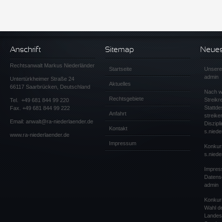
Anschrift
Sitemap
Neuest
Rechtsanwalt Markus Niederländer
Startseite
Unsere
admin
Untertürkheimer Straße 24
Aktuelles
66117 Saarbrücken, Deutschland
Nach wi
Rechtsgebiete
Streikr
Tel.
+49 681 844 99 220
Stattde
Fax. +49 681 844 99 222
Anfahrt
streik
Email:
anwalt@ra-niederlaender.de
Diszip
Kontakt
s.niede
www.ra-niederlaender.de
Impressum
Konkur
s.niede
Impres
Datens
admin
Konkur
Wahl de
Landes